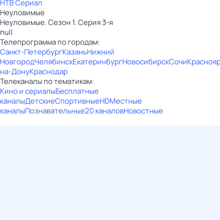
НТВ Сериал
Неуловимые
Неуловимые. Сезон 1. Серия 3-я
null
Телепрограмма по городам:
Санкт-Петербург
Казань
Нижний
Новгород
Челябинск
Екатеринбург
Новосибирск
Сочи
Красноя
на-Дону
Краснодар
Телеканалы по тематикам:
Кино и сериалы
Бесплатные
каналы
Детские
Спортивные
HD
Местные
каналы
Познавательные
20 каналов
Новостные