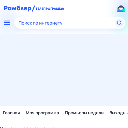
Поиск по интернету
Главная
Моя программа
Премьеры недели
Выходн