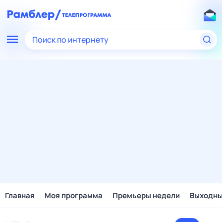
Поиск по интернету
Главная
Моя программа
Премьеры недели
Выходн