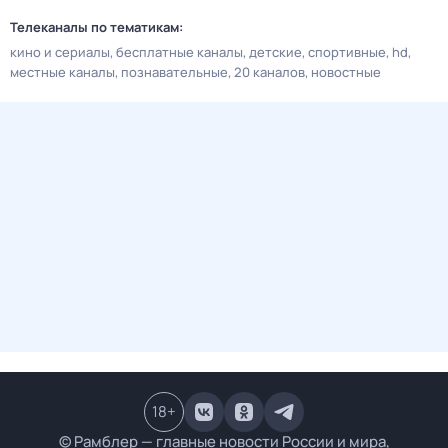
Телеканалы по тематикам:
кино и сериалы
бесплатные каналы
детские
спортивные
hd
местные каналы
познавательные
20 каналов
новостные
18
+
© Рамблер — главные новости России и мира,