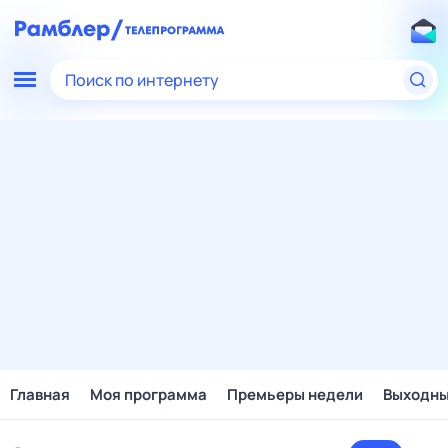
Поиск по интернету
Главная
Моя программа
Премьеры недели
Выходн