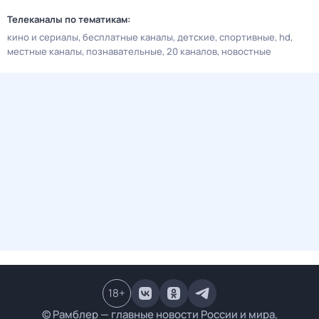
Телеканалы по тематикам:
кино и сериалы
бесплатные каналы
детские
спортивные
hd
местные каналы
познавательные
20 каналов
новостные
18
+
© Рамблер — главные новости России и мира,