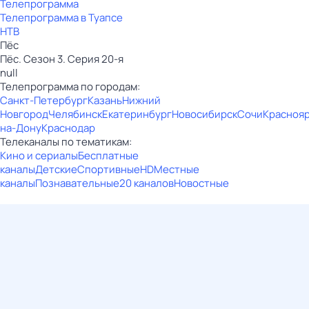
Телепрограмма
Телепрограмма в Туапсе
НТВ
Пёс
Пёс. Сезон 3. Серия 20-я
null
Телепрограмма по городам:
Санкт-Петербург
Казань
Нижний
Новгород
Челябинск
Екатеринбург
Новосибирск
Сочи
Красноя
на-Дону
Краснодар
Телеканалы по тематикам:
Кино и сериалы
Бесплатные
каналы
Детские
Спортивные
HD
Местные
каналы
Познавательные
20 каналов
Новостные