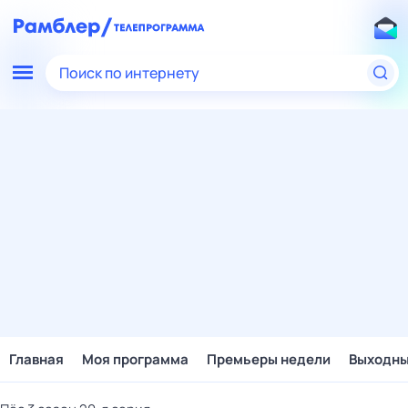
Поиск по интернету
Главная
Моя программа
Премьеры недели
Выходн