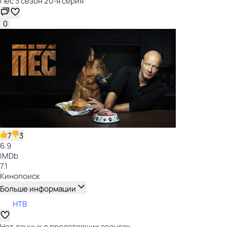
Пёс 3 сезон 20-я серия
0
7
3
6.9
IMDb
7.1
Кинопоиск
Больше информации
НТВ
Нет данных о предстоящих сеансах