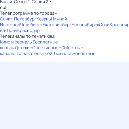
Враги. Сезон 1. Серия 2-я
null
Телепрограмма по городам:
Санкт-Петербург
Казань
Нижний
Новгород
Челябинск
Екатеринбург
Новосибирск
Сочи
Красноя
на-Дону
Краснодар
Телеканалы по тематикам:
Кино и сериалы
Бесплатные
каналы
Детские
Спортивные
HD
Местные
каналы
Познавательные
20 каналов
Новостные