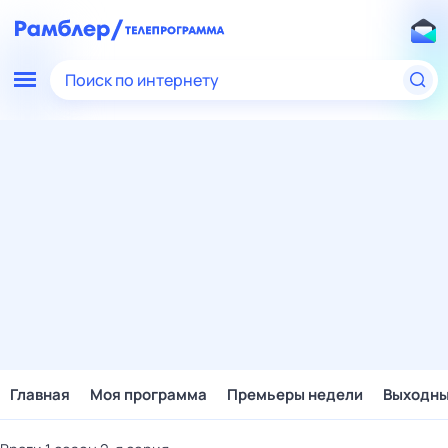
Поиск по интернету
Главная
Моя программа
Премьеры недели
Выходн