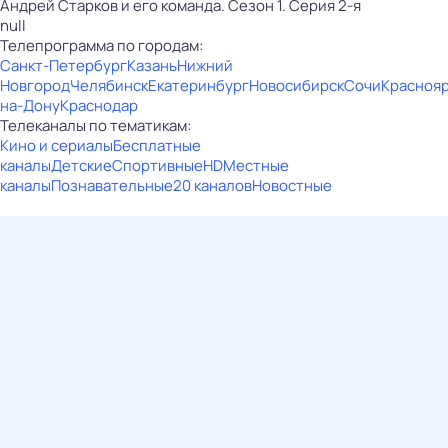
Андрей Старков и его команда. Сезон 1. Серия 2-я
null
Телепрограмма по городам:
Санкт-Петербург
Казань
Нижний
Новгород
Челябинск
Екатеринбург
Новосибирск
Сочи
Красноя
на-Дону
Краснодар
Телеканалы по тематикам:
Кино и сериалы
Бесплатные
каналы
Детские
Спортивные
HD
Местные
каналы
Познавательные
20 каналов
Новостные