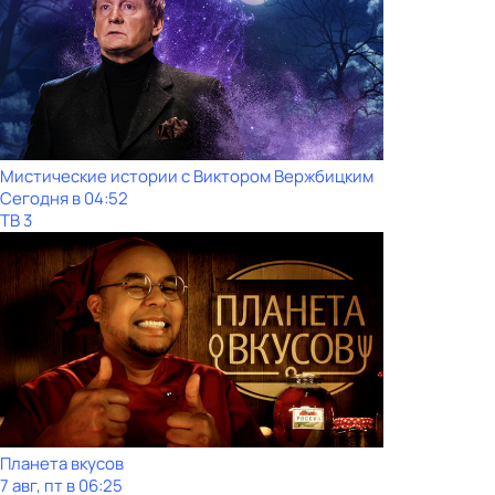
Мистические истории с Виктoром Bержбицким
Сегодня в 04:52
ТВ 3
Планета вкусов
7 авг, пт в 06:25