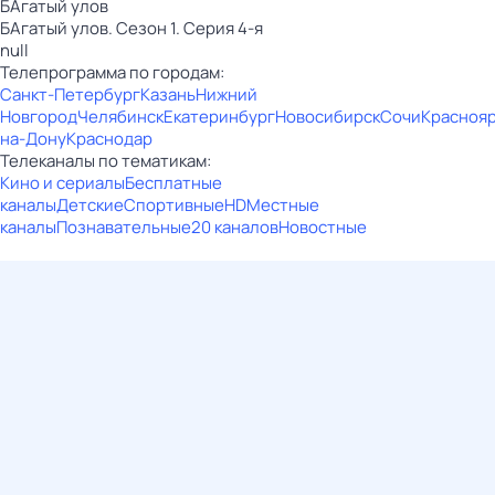
БАгатый улов
БАгатый улов. Сезон 1. Серия 4-я
null
Телепрограмма по городам:
Санкт-Петербург
Казань
Нижний
Новгород
Челябинск
Екатеринбург
Новосибирск
Сочи
Красноя
на-Дону
Краснодар
Телеканалы по тематикам:
Кино и сериалы
Бесплатные
каналы
Детские
Спортивные
HD
Местные
каналы
Познавательные
20 каналов
Новостные