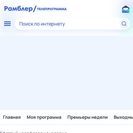
Поиск по интернету
Главная
Моя программа
Премьеры недели
Выходн