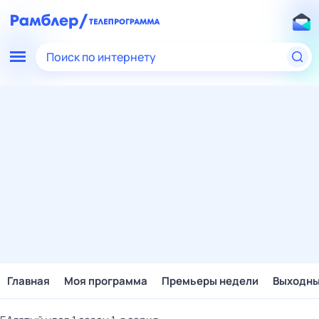
Поиск по интернету
Главная
Моя программа
Премьеры недели
Выходн