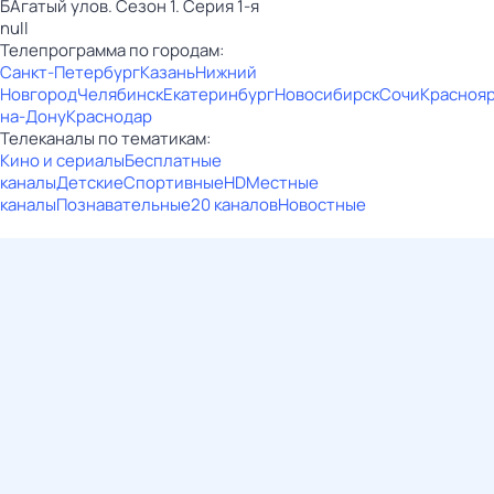
БАгатый улов. Сезон 1. Серия 1-я
null
Телепрограмма по городам:
Санкт-Петербург
Казань
Нижний
Новгород
Челябинск
Екатеринбург
Новосибирск
Сочи
Красноя
на-Дону
Краснодар
Телеканалы по тематикам:
Кино и сериалы
Бесплатные
каналы
Детские
Спортивные
HD
Местные
каналы
Познавательные
20 каналов
Новостные