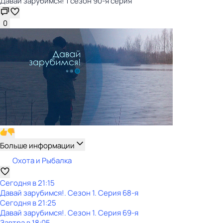
Давай зарубимся! 1 сезон 90-я серия
0
Больше информации
Охота и Рыбалка
Сегодня в 21:15
Давай зарубимся!
. Сезон 1
. Серия 68-я
Сегодня в 21:25
Давай зарубимся!
. Сезон 1
. Серия 69-я
Завтра в 18:05