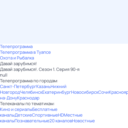
Телепрограмма
Телепрограмма в Туапсе
Охота и Рыбалка
Давай зарубимся!
Давай зарубимся!. Сезон 1. Серия 90-я
null
Телепрограмма по городам:
Санкт-Петербург
Казань
Нижний
Новгород
Челябинск
Екатеринбург
Новосибирск
Сочи
Красноя
на-Дону
Краснодар
Телеканалы по тематикам:
Кино и сериалы
Бесплатные
каналы
Детские
Спортивные
HD
Местные
каналы
Познавательные
20 каналов
Новостные