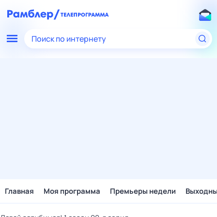
Поиск по интернету
Главная
Моя программа
Премьеры недели
Выходн