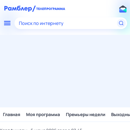
Поиск по интернету
Главная
Моя программа
Премьеры недели
Выходн