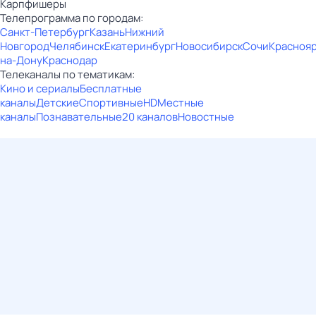
Карпфишеры
Телепрограмма по городам:
Санкт-Петербург
Казань
Нижний
Новгород
Челябинск
Екатеринбург
Новосибирск
Сочи
Красноя
на-Дону
Краснодар
Телеканалы по тематикам:
Кино и сериалы
Бесплатные
каналы
Детские
Спортивные
HD
Местные
каналы
Познавательные
20 каналов
Новостные