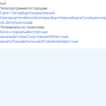
null
Телепрограмма по городам:
Санкт-Петербург
Казань
Нижний
Новгород
Челябинск
Екатеринбург
Новосибирск
Сочи
Красноя
на-Дону
Краснодар
Телеканалы по тематикам:
Кино и сериалы
Бесплатные
каналы
Детские
Спортивные
HD
Местные
каналы
Познавательные
20 каналов
Новостные