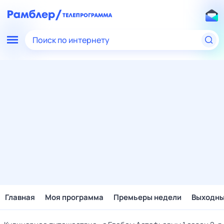
Поиск по интернету
Главная
Моя программа
Премьеры недели
Выходн