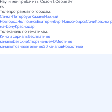
Научи меня рыбачить. Сезон 1. Серия 3-я
null
Телепрограмма по городам:
Санкт-Петербург
Казань
Нижний
Новгород
Челябинск
Екатеринбург
Новосибирск
Сочи
Красноя
на-Дону
Краснодар
Телеканалы по тематикам:
Кино и сериалы
Бесплатные
каналы
Детские
Спортивные
HD
Местные
каналы
Познавательные
20 каналов
Новостные