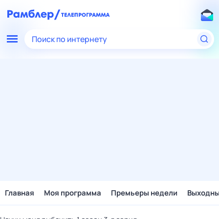
Поиск по интернету
Главная
Моя программа
Премьеры недели
Выходн