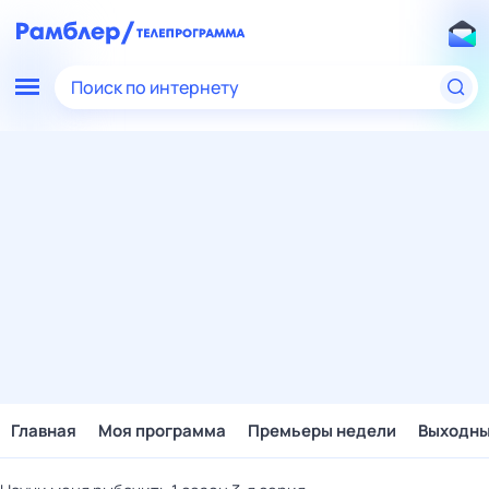
Поиск по интернету
Главная
Моя программа
Премьеры недели
Выходн