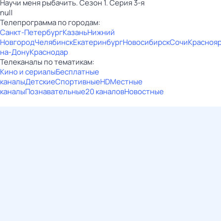
Научи меня рыбачить. Сезон 1. Серия 3-я
null
Телепрограмма по городам:
Санкт-Петербург
Казань
Нижний
Новгород
Челябинск
Екатеринбург
Новосибирск
Сочи
Красноя
на-Дону
Краснодар
Телеканалы по тематикам:
Кино и сериалы
Бесплатные
каналы
Детские
Спортивные
HD
Местные
каналы
Познавательные
20 каналов
Новостные