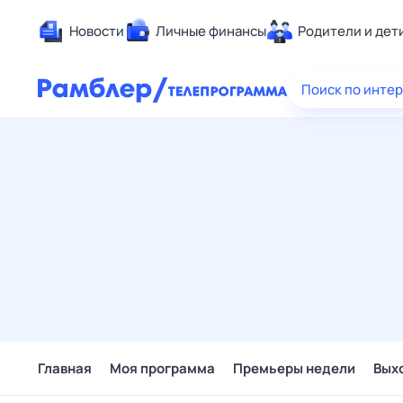
Новости
Личные финансы
Родители и дет
Здоровье
Поиск по инте
Развлечен
Дом и уют
Спорт
Карьера
Авто
Технологи
Жизненные
Сберегаем
Гороскопы
Главная
Моя программа
Премьеры недели
Вых