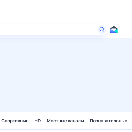
Спортивные
HD
Местные каналы
Познавательные