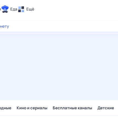
и
Еда
Ещё
Почта
рнету
ия и отдых
Поиск
Погода
ТВ-программа
и и тренды
 ситуации
 вместе
Помощь
одные
Кино и сериалы
Бесплатные каналы
Детские