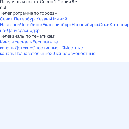
Популярная охота. Сезон 1. Серия 8-я
null
Телепрограмма по городам:
Санкт-Петербург
Казань
Нижний
Новгород
Челябинск
Екатеринбург
Новосибирск
Сочи
Красноя
на-Дону
Краснодар
Телеканалы по тематикам:
Кино и сериалы
Бесплатные
каналы
Детские
Спортивные
HD
Местные
каналы
Познавательные
20 каналов
Новостные