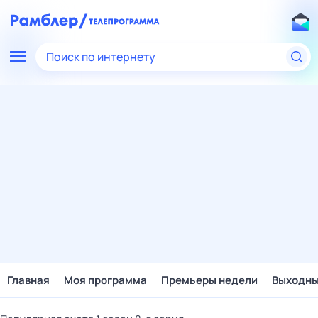
Поиск по интернету
Главная
Моя программа
Премьеры недели
Выходн