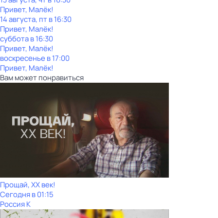
Привет, Малёк!
14 августа, пт в 16:30
Привет, Малёк!
суббота
в
16:30
Привет, Малёк!
воскресенье
в
17:00
Привет, Малёк!
Вам может понравиться
Прощай, ХХ век!
Сегодня в 01:15
Россия К