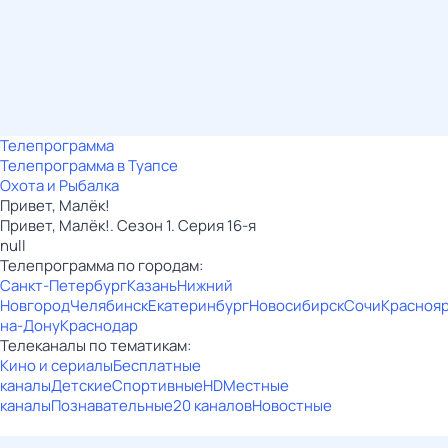
Телепрограмма
Телепрограмма в Туапсе
Охота и Рыбалка
Привет, Малёк!
Привет, Малёк!. Сезон 1. Серия 16-я
null
Телепрограмма по городам:
Санкт-Петербург
Казань
Нижний
Новгород
Челябинск
Екатеринбург
Новосибирск
Сочи
Красноя
на-Дону
Краснодар
Телеканалы по тематикам:
Кино и сериалы
Бесплатные
каналы
Детские
Спортивные
HD
Местные
каналы
Познавательные
20 каналов
Новостные