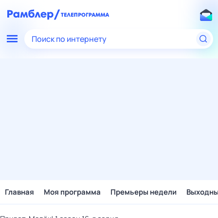
Поиск по интернету
Главная
Моя программа
Премьеры недели
Выходн