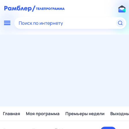
Поиск по интернету
Главная
Моя программа
Премьеры недели
Выходн