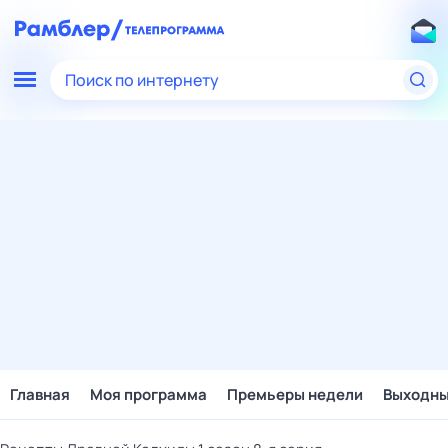
Поиск по интернету
Главная
Моя программа
Премьеры недели
Выходн