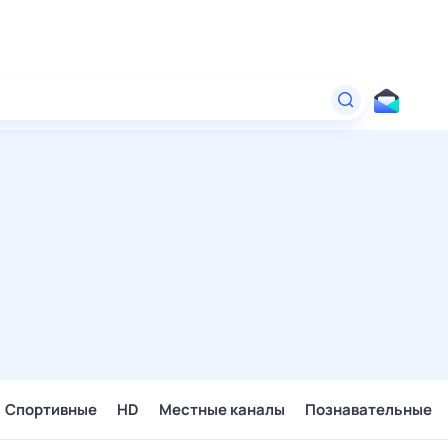
Спортивные
HD
Местные каналы
Познавательные