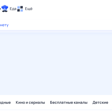
и
Еда
Ещё
Почта
рнету
ия и отдых
Поиск
Погода
ТВ-программа
и и тренды
 ситуации
 вместе
Помощь
одные
Кино и сериалы
Бесплатные каналы
Детские