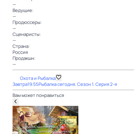
—
Ведущие:
—
Продюссеры:
—
Сценаристы:
—
Страна:
Россия
Продакшн:
—
Охота и Рыбалка
Завтра
19:55
Рыбалка сегодня
. Сезон 1
. Серия 2-я
Вам может понравиться