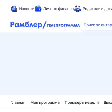
Новости
Личные финансы
Родители и дет
Здоровье
Поиск по инте
Развлечен
Дом и уют
Спорт
Карьера
Авто
Технологи
Жизненные
Сберегаем
Гороскопы
Главная
Моя программа
Премьеры недели
Вых