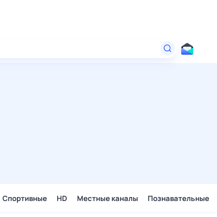
Спортивные
HD
Местные каналы
Познавательные