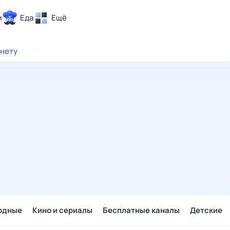
и
Еда
Ещё
Почта
рнету
ия и отдых
Поиск
Погода
ТВ-программа
и и тренды
 ситуации
 вместе
Помощь
одные
Кино и сериалы
Бесплатные каналы
Детские