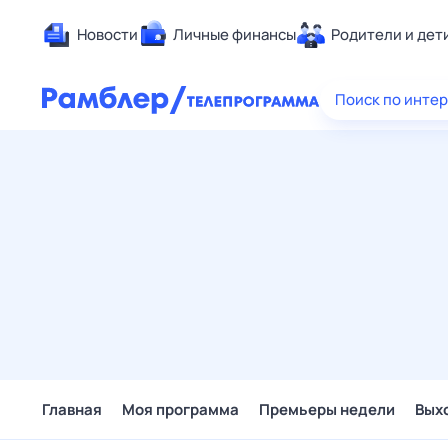
Новости
Личные финансы
Родители и дет
Здоровье
Поиск по инте
Развлечен
Дом и уют
Спорт
Карьера
Авто
Технологи
Жизненные
Сберегаем
Гороскопы
Главная
Моя программа
Премьеры недели
Вых