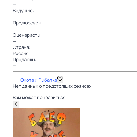
—
Ведущие:
—
Продюссеры:
—
Сценаристы:
—
Страна:
Россия
Продакшн:
—
Охота и Рыбалка
Нет данных о предстоящих сеансах
Вам может понравиться