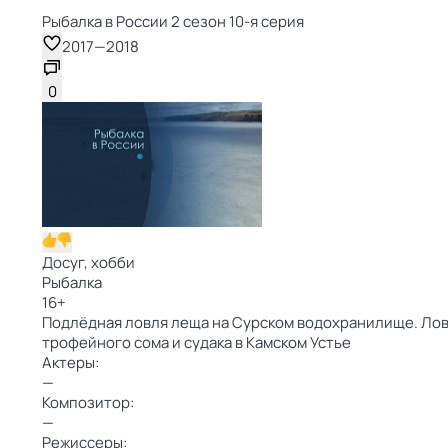
Рыбалка в России 2 сезон 10-я серия
2017
—
2018
0
Досуг, хобби
Рыбалка
16
+
Подлёдная ловля леща на Сурском водохранилище. Ловл
трофейного сома и судака в Камском Устье
Актеры:
—
Композитор:
—
Режиссеры: