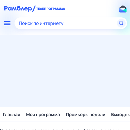
Поиск по интернету
Главная
Моя программа
Премьеры недели
Выходн