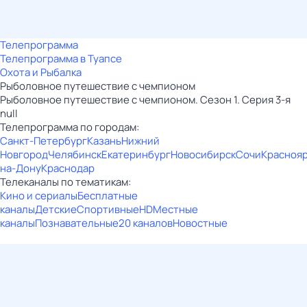
Телепрограмма
Телепрограмма в Туапсе
Охота и Рыбалка
Рыболовное путешествие с чемпионом
Рыболовное путешествие с чемпионом. Сезон 1. Серия 3-я
null
Телепрограмма по городам:
Санкт-Петербург
Казань
Нижний
Новгород
Челябинск
Екатеринбург
Новосибирск
Сочи
Красноя
на-Дону
Краснодар
Телеканалы по тематикам:
Кино и сериалы
Бесплатные
каналы
Детские
Спортивные
HD
Местные
каналы
Познавательные
20 каналов
Новостные