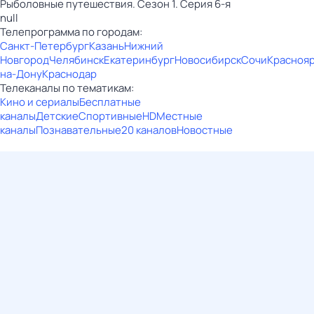
Рыболовные путешествия. Сезон 1. Серия 6-я
null
Телепрограмма по городам:
Санкт-Петербург
Казань
Нижний
Новгород
Челябинск
Екатеринбург
Новосибирск
Сочи
Красноя
на-Дону
Краснодар
Телеканалы по тематикам:
Кино и сериалы
Бесплатные
каналы
Детские
Спортивные
HD
Местные
каналы
Познавательные
20 каналов
Новостные