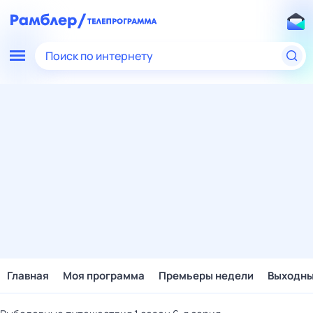
Поиск по интернету
Главная
Моя программа
Премьеры недели
Выходн