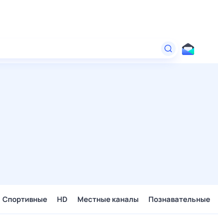
Спортивные
HD
Местные каналы
Познавательные