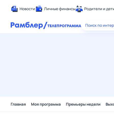
Новости
Личные финансы
Родители и дет
Здоровье
Поиск по инте
Развлечен
Дом и уют
Спорт
Карьера
Авто
Технологи
Жизненные
Сберегаем
Гороскопы
Главная
Моя программа
Премьеры недели
Вых