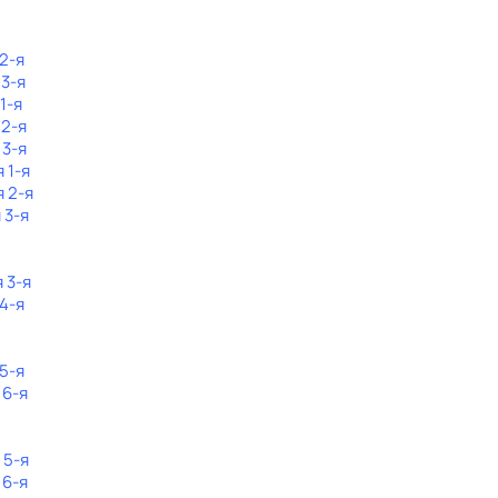
 2-я
 3-я
1-я
 2-я
 3-я
 1-я
я 2-я
 3-я
 3-я
 4-я
 5-я
 6-я
 5-я
 6-я