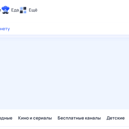
и
Еда
Ещё
Почта
рнету
ия и отдых
Поиск
Погода
ТВ-программа
и и тренды
 ситуации
 вместе
Помощь
одные
Кино и сериалы
Бесплатные каналы
Детские