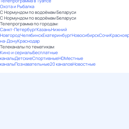
Телепрограмма в Туапсе
Охота и Рыбалка
С Нормундом по водоёмам Беларуси
С Нормундом по водоёмам Беларуси
Телепрограмма по городам:
Санкт-Петербург
Казань
Нижний
Новгород
Челябинск
Екатеринбург
Новосибирск
Сочи
Красноя
на-Дону
Краснодар
Телеканалы по тематикам:
Кино и сериалы
Бесплатные
каналы
Детские
Спортивные
HD
Местные
каналы
Познавательные
20 каналов
Новостные