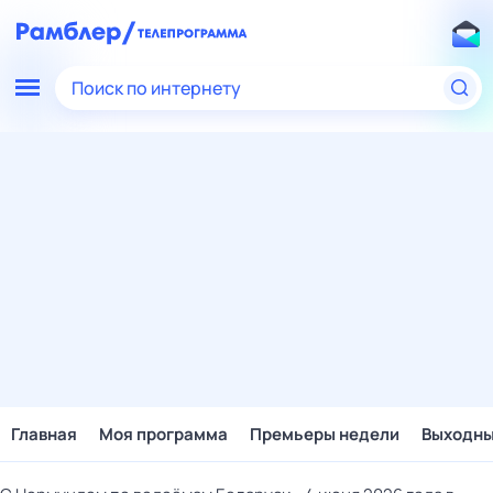
Поиск по интернету
Главная
Моя программа
Премьеры недели
Выходн