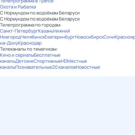
Телепрограмма в Туапсе
Охота и Рыбалка
С Нормундом по водоёмам Беларуси
С Нормундом по водоёмам Беларуси
Телепрограмма по городам:
Санкт-Петербург
Казань
Нижний
Новгород
Челябинск
Екатеринбург
Новосибирск
Сочи
Красноя
на-Дону
Краснодар
Телеканалы по тематикам:
Кино и сериалы
Бесплатные
каналы
Детские
Спортивные
HD
Местные
каналы
Познавательные
20 каналов
Новостные