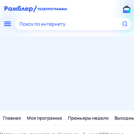
Поиск по интернету
Главная
Моя программа
Премьеры недели
Выходн