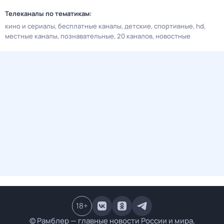
Телеканалы по тематикам:
кино и сериалы
бесплатные каналы
детские
спортивные
hd
местные каналы
познавательные
20 каналов
новостные
18
+
© Рамблер — главные новости России и мира,