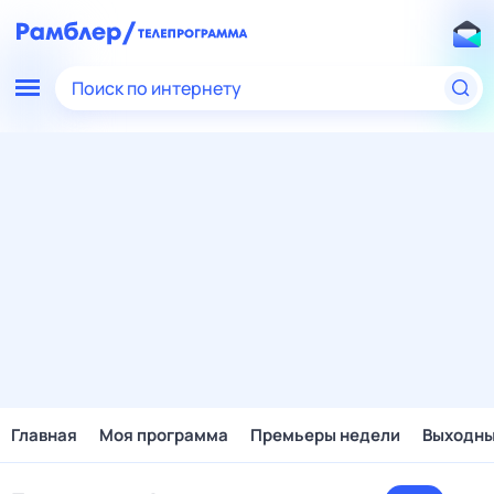
Поиск по интернету
Главная
Моя программа
Премьеры недели
Выходн