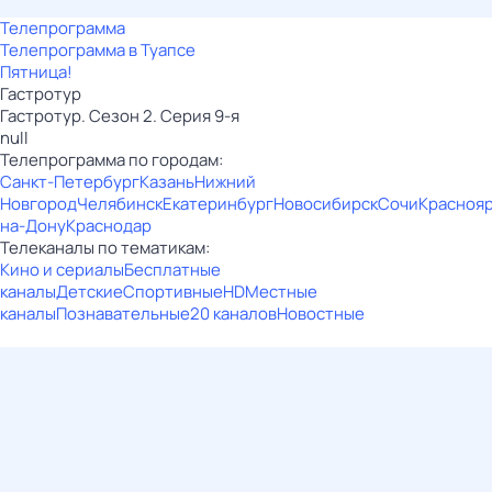
Телепрограмма
Телепрограмма в Туапсе
Пятница!
Гастротур
Гастротур. Сезон 2. Серия 9-я
null
Телепрограмма по городам:
Санкт-Петербург
Казань
Нижний
Новгород
Челябинск
Екатеринбург
Новосибирск
Сочи
Красноя
на-Дону
Краснодар
Телеканалы по тематикам:
Кино и сериалы
Бесплатные
каналы
Детские
Спортивные
HD
Местные
каналы
Познавательные
20 каналов
Новостные