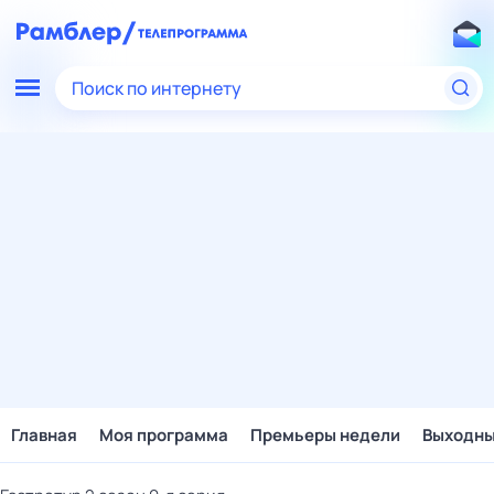
Поиск по интернету
Главная
Моя программа
Премьеры недели
Выходн