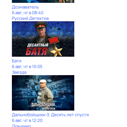
Дознаватель
6 авг, чт в 08:40
Русский Детектив
Батя
6 авг, чт в 10:05
Звезда
Дальнобойщики-3. Десять лет спустя
6 авг, чт в 12:20
Дом кино