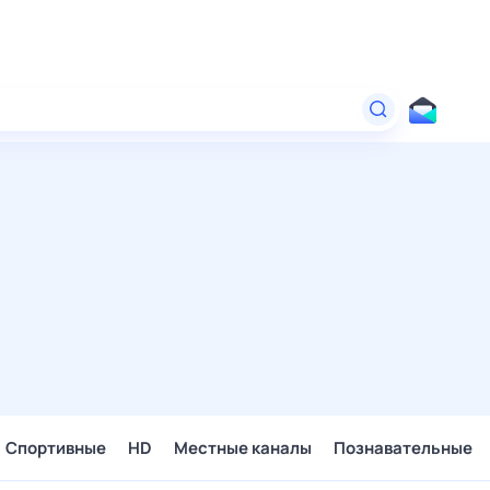
Спортивные
HD
Местные каналы
Познавательные