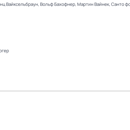
нц Вайксельбраун,
Вольф Бахофнер,
Мартин Вайнек,
Санто ф
ргер