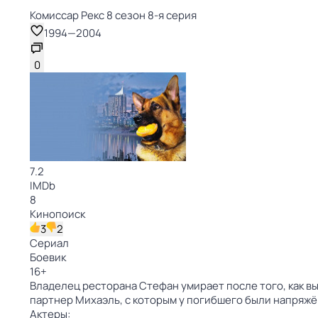
Комиссар Рекс 8 сезон 8-я серия
1994
—
2004
0
7.2
IMDb
8
Кинопоиск
3
2
Сериал
Боевик
16
+
Владелец ресторана Стефан умирает после того, как в
партнер Михаэль, с которым у погибшего были напряж
Актеры: