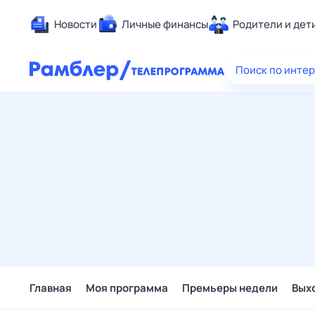
Новости
Личные финансы
Родители и дет
Здоровье
Поиск по инте
Развлечен
Дом и уют
Спорт
Карьера
Авто
Технологи
Жизненные
Сберегаем
Гороскопы
Главная
Моя программа
Премьеры недели
Вых