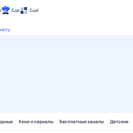
и
Еда
Ещё
Почта
рнету
ия и отдых
Поиск
Погода
ТВ-программа
и и тренды
 ситуации
 вместе
Помощь
одные
Кино и сериалы
Бесплатные каналы
Детские