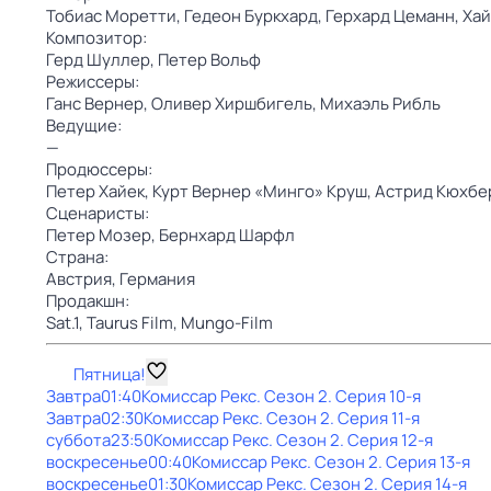
Тобиас Моретти,
Гедеон Буркхард,
Герхард Цеманн,
Хай
Композитор:
Герд Шуллер,
Петер Вольф
Режиссеры:
Ганс Вернер,
Оливер Хиршбигель,
Михаэль Рибль
Ведущие:
—
Продюссеры:
Петер Хайек,
Курт Вернер «Минго» Круш,
Астрид Кюхбе
Сценаристы:
Петер Мозер,
Бернхард Шарфл
Страна:
Австрия,
Германия
Продакшн:
Sat.1,
Taurus Film,
Mungo-Film
Пятница!
Завтра
01:40
Комиссар Рекс
. Сезон 2
. Серия 10-я
Завтра
02:30
Комиссар Рекс
. Сезон 2
. Серия 11-я
суббота
23:50
Комиссар Рекс
. Сезон 2
. Серия 12-я
воскресенье
00:40
Комиссар Рекс
. Сезон 2
. Серия 13-я
воскресенье
01:30
Комиссар Рекс
. Сезон 2
. Серия 14-я