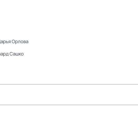
арья Орлова
ард Сашко