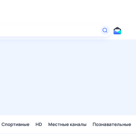
Спортивные
HD
Местные каналы
Познавательные