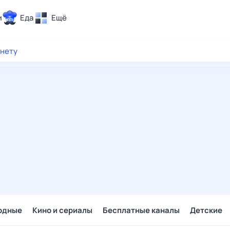
и
Еда
Ещё
Почта
рнету
ия и отдых
Поиск
Погода
ТВ-программа
и и тренды
 ситуации
 вместе
Помощь
одные
Кино и сериалы
Бесплатные каналы
Детские