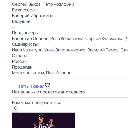
Сергей Зыков,
Пётр Розломий
Режиссеры:
Валерий Ибрагимов
Ведущие:
—
Продюссеры:
Валентин Опалев,
Инга Кощавцева,
Сергей Кузьменко,
Д
Сценаристы:
Иван Капитула,
Инна Запорожченко,
Василий Ремез,
Эдв
Страна:
Россия
Продакшн:
Мостелефильм,
Пятый канал
Пятый канал
Нет данных о предстоящих сеансах
Вам может понравиться