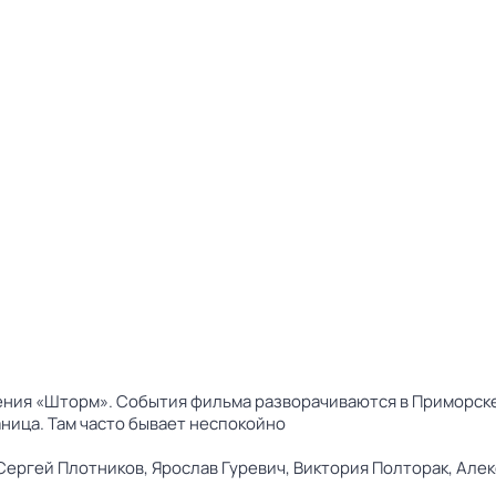
ения «Шторм». События фильма разворачиваются в Приморске
аница. Там часто бывает неспокойно
Сергей Плотников,
Ярослав Гуревич,
Виктория Полторак,
Алек