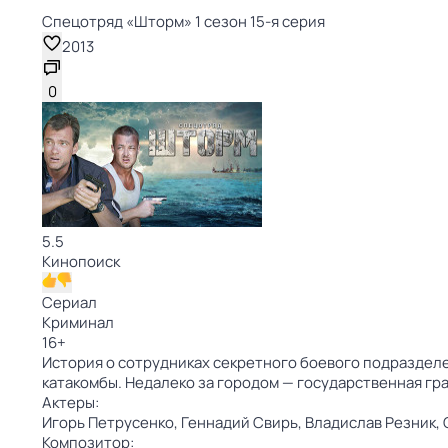
Спецотряд «Шторм» 1 сезон 15-я серия
2013
0
5.5
Кинопоиск
Сериал
Криминал
16
+
История о сотрудниках секретного боевого подраздел
катакомбы. Недалеко за городом — государственная гр
Актеры:
Игорь Петрусенко,
Геннадий Свирь,
Владислав Резник,
Композитор: