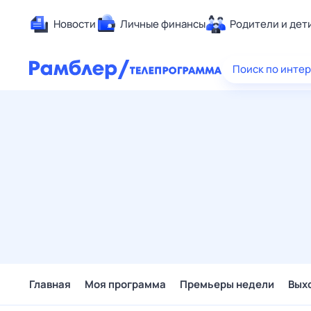
Новости
Личные финансы
Родители и дет
Здоровье
Поиск по инте
Развлечен
Дом и уют
Спорт
Карьера
Авто
Технологи
Жизненные
Сберегаем
Гороскопы
Главная
Моя программа
Премьеры недели
Вых