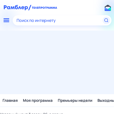
Поиск по интернету
Главная
Моя программа
Премьеры недели
Выходн