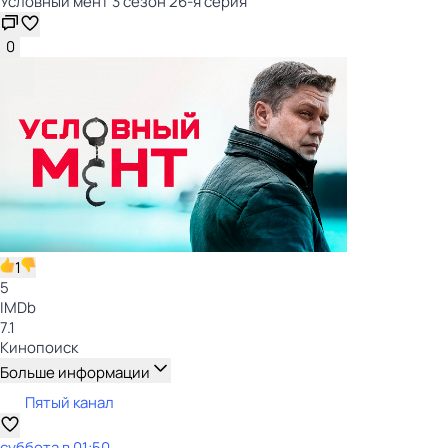
Условный мент 3 сезон 26-я серия
0
1
5
IMDb
7.1
Кинопоиск
Больше информации
Пятый канал
суббота
в
01:50