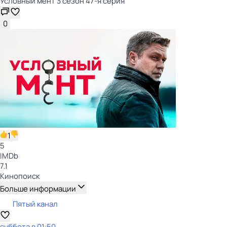
Условный мент 3 сезон 47-я серия
0
1
5
IMDb
7.1
Кинопоиск
Больше информации
Пятый канал
суббота
в
01:50