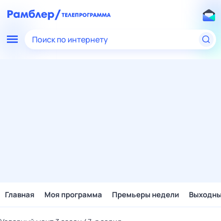
Поиск по интернету
Главная
Моя программа
Премьеры недели
Выходн