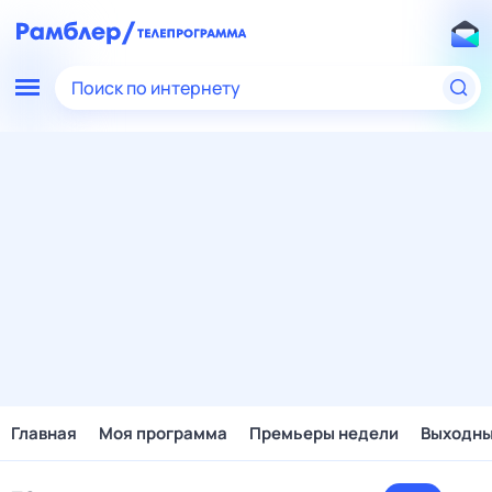
Поиск по интернету
Главная
Моя программа
Премьеры недели
Выходн