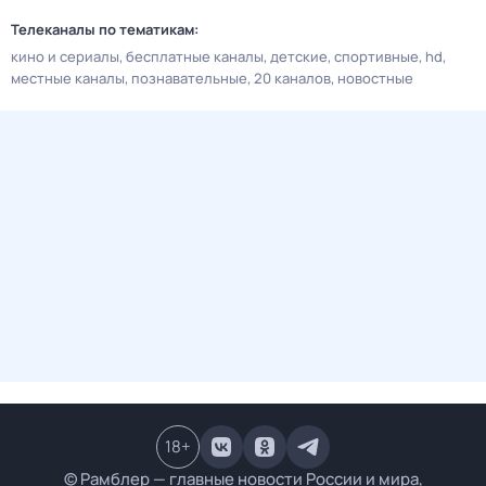
Телеканалы по тематикам:
кино и сериалы
бесплатные каналы
детские
спортивные
hd
местные каналы
познавательные
20 каналов
новостные
18
+
© Рамблер — главные новости России и мира,