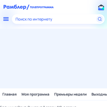
Поиск по интернету
Главная
Моя программа
Премьеры недели
Выходн