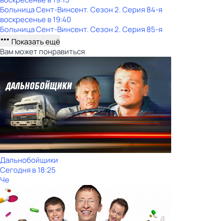
Больница Сент-Винсент
. Сезон 2
. Серия 84-я
воскресенье
в
19:40
Больница Сент-Винсент
. Сезон 2
. Серия 85-я
Показать ещё
Вам может понравиться
Дальнобойщики
Сегодня в 18:25
Че