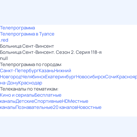
Телепрограмма
Телепрограмма в Туапсе
.red
Больница Сент-Винсент
Больница Сент-Винсент. Сезон 2. Серия 118-я
null
Телепрограмма по городам:
Санкт-Петербург
Казань
Нижний
Новгород
Челябинск
Екатеринбург
Новосибирск
Сочи
Красноя
на-Дону
Краснодар
Телеканалы по тематикам:
Кино и сериалы
Бесплатные
каналы
Детские
Спортивные
HD
Местные
каналы
Познавательные
20 каналов
Новостные