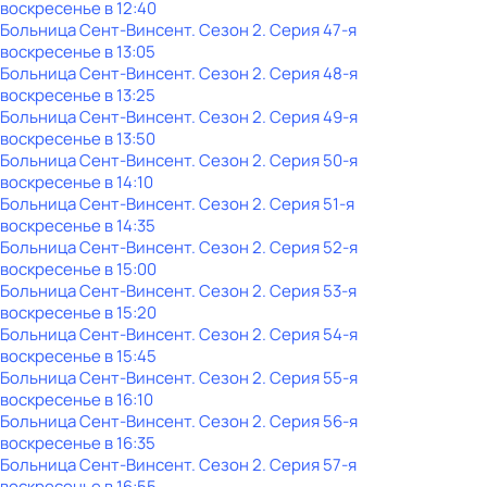
воскресенье
в
12:40
Больница Сент-Винсент
. Сезон 2
. Серия 47-я
воскресенье
в
13:05
Больница Сент-Винсент
. Сезон 2
. Серия 48-я
воскресенье
в
13:25
Больница Сент-Винсент
. Сезон 2
. Серия 49-я
воскресенье
в
13:50
Больница Сент-Винсент
. Сезон 2
. Серия 50-я
воскресенье
в
14:10
Больница Сент-Винсент
. Сезон 2
. Серия 51-я
воскресенье
в
14:35
Больница Сент-Винсент
. Сезон 2
. Серия 52-я
воскресенье
в
15:00
Больница Сент-Винсент
. Сезон 2
. Серия 53-я
воскресенье
в
15:20
Больница Сент-Винсент
. Сезон 2
. Серия 54-я
воскресенье
в
15:45
Больница Сент-Винсент
. Сезон 2
. Серия 55-я
воскресенье
в
16:10
Больница Сент-Винсент
. Сезон 2
. Серия 56-я
воскресенье
в
16:35
Больница Сент-Винсент
. Сезон 2
. Серия 57-я
воскресенье
в
16:55