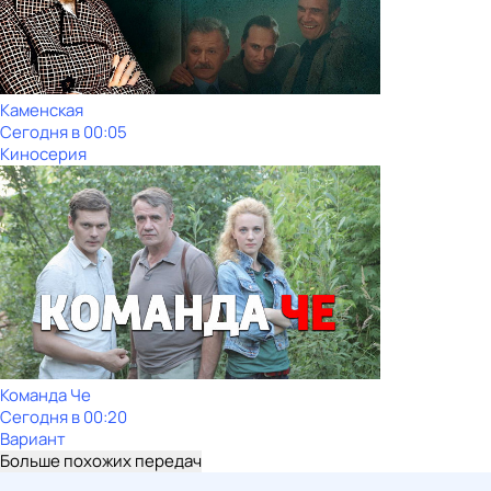
Каменская
Сегодня в 00:05
Киносерия
Команда Че
Сегодня в 00:20
Вариант
Больше похожих передач