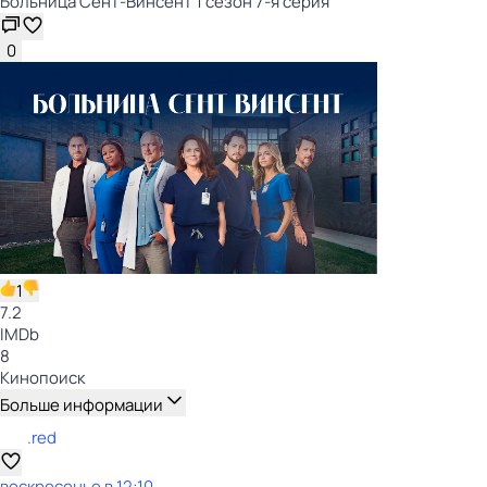
Больница Сент-Винсент 1 сезон 7-я серия
0
1
7.2
IMDb
8
Кинопоиск
Больше информации
.red
воскресенье
в
12:10