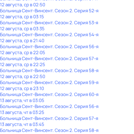
12 августа, ср в 02:50
Больница Сент-Винсент
. Сезон 2
. Серия 52-я
12 августа, ср в 03:15
Больница Сент-Винсент
. Сезон 2
. Серия 53-я
12 августа, ср в 03:35
Больница Сент-Винсент
. Сезон 2
. Серия 54-я
12 августа, ср в 21:40
Больница Сент-Винсент
. Сезон 2
. Серия 56-я
12 августа, ср в 22:05
Больница Сент-Винсент
. Сезон 2
. Серия 57-я
12 августа, ср в 22:25
Больница Сент-Винсент
. Сезон 2
. Серия 58-я
12 августа, ср в 22:50
Больница Сент-Винсент
. Сезон 2
. Серия 59-я
12 августа, ср в 23:10
Больница Сент-Винсент
. Сезон 2
. Серия 60-я
13 августа, чт в 03:05
Больница Сент-Винсент
. Сезон 2
. Серия 56-я
13 августа, чт в 03:25
Больница Сент-Винсент
. Сезон 2
. Серия 57-я
13 августа, чт в 03:45
Больница Сент-Винсент
. Сезон 2
. Серия 58-я