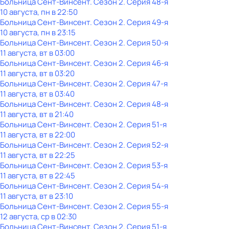
Больница Сент-Винсент
. Сезон 2
. Серия 48-я
10 августа, пн в 22:50
Больница Сент-Винсент
. Сезон 2
. Серия 49-я
10 августа, пн в 23:15
Больница Сент-Винсент
. Сезон 2
. Серия 50-я
11 августа, вт в 03:00
Больница Сент-Винсент
. Сезон 2
. Серия 46-я
11 августа, вт в 03:20
Больница Сент-Винсент
. Сезон 2
. Серия 47-я
11 августа, вт в 03:40
Больница Сент-Винсент
. Сезон 2
. Серия 48-я
11 августа, вт в 21:40
Больница Сент-Винсент
. Сезон 2
. Серия 51-я
11 августа, вт в 22:00
Больница Сент-Винсент
. Сезон 2
. Серия 52-я
11 августа, вт в 22:25
Больница Сент-Винсент
. Сезон 2
. Серия 53-я
11 августа, вт в 22:45
Больница Сент-Винсент
. Сезон 2
. Серия 54-я
11 августа, вт в 23:10
Больница Сент-Винсент
. Сезон 2
. Серия 55-я
12 августа, ср в 02:30
Больница Сент-Винсент
. Сезон 2
. Серия 51-я