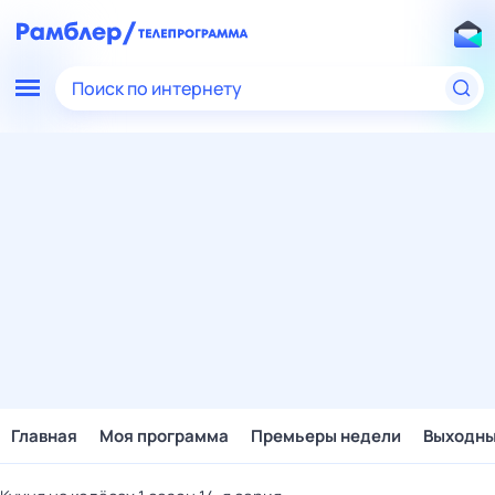
Поиск по интернету
Главная
Моя программа
Премьеры недели
Выходн