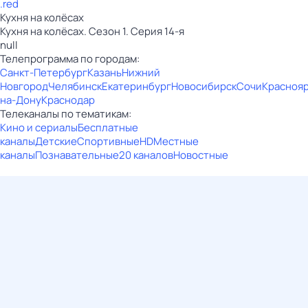
.red
Кухня на колёсах
Кухня на колёсах. Сезон 1. Серия 14-я
null
Телепрограмма по городам:
Санкт-Петербург
Казань
Нижний
Новгород
Челябинск
Екатеринбург
Новосибирск
Сочи
Красноя
на-Дону
Краснодар
Телеканалы по тематикам:
Кино и сериалы
Бесплатные
каналы
Детские
Спортивные
HD
Местные
каналы
Познавательные
20 каналов
Новостные