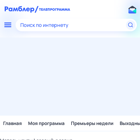
Поиск по интернету
Главная
Моя программа
Премьеры недели
Выходн