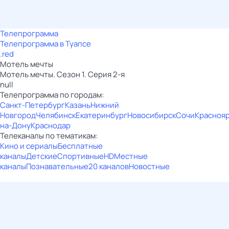
Телепрограмма
Телепрограмма в Туапсе
.red
Мотель мечты
Мотель мечты. Сезон 1. Серия 2-я
null
Телепрограмма по городам:
Санкт-Петербург
Казань
Нижний
Новгород
Челябинск
Екатеринбург
Новосибирск
Сочи
Красноя
на-Дону
Краснодар
Телеканалы по тематикам:
Кино и сериалы
Бесплатные
каналы
Детские
Спортивные
HD
Местные
каналы
Познавательные
20 каналов
Новостные