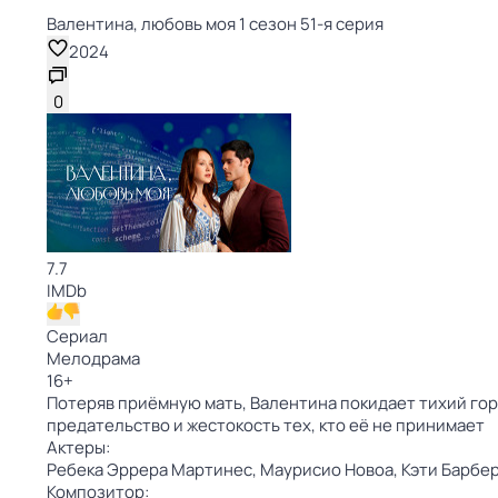
Валентина, любовь моя 1 сезон 51-я серия
2024
0
7.7
IMDb
Сериал
Мелодрама
16
+
Потеряв приёмную мать, Валентина покидает тихий горо
предательство и жестокость тех, кто её не принимает
Актеры:
Ребека Эррера Мартинес,
Маурисио Новоа,
Кэти Барбе
Композитор: