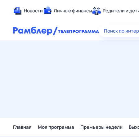
Новости
Личные финансы
Родители и дет
Здоровье
Поиск по инте
Развлечен
Дом и уют
Спорт
Карьера
Авто
Технологи
Жизненные
Сберегаем
Гороскопы
Главная
Моя программа
Премьеры недели
Вых