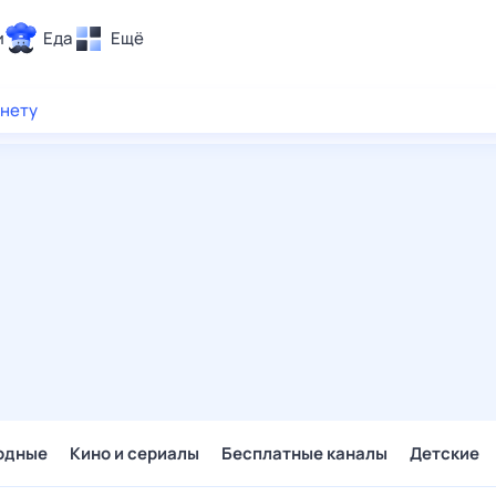
и
Еда
Ещё
Почта
рнету
ия и отдых
Поиск
Погода
ТВ-программа
и и тренды
 ситуации
 вместе
Помощь
одные
Кино и сериалы
Бесплатные каналы
Детские