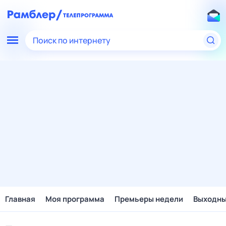
Поиск по интернету
Главная
Моя программа
Премьеры недели
Выходн