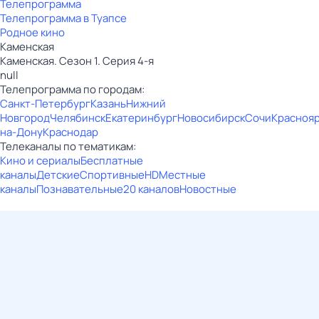
Телепрограмма
Телепрограмма в Туапсе
Родное кино
Каменская
Каменская. Сезон 1. Серия 4-я
null
Телепрограмма по городам:
Санкт-Петербург
Казань
Нижний
Новгород
Челябинск
Екатеринбург
Новосибирск
Сочи
Красноя
на-Дону
Краснодар
Телеканалы по тематикам:
Кино и сериалы
Бесплатные
каналы
Детские
Спортивные
HD
Местные
каналы
Познавательные
20 каналов
Новостные