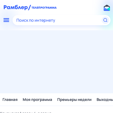
Поиск по интернету
Главная
Моя программа
Премьеры недели
Выходн