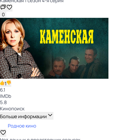
Каменская 1 сезон 4-я серия
0
1
6.1
IMDb
5.8
Кинопоиск
Больше информации
Родное кино
Нет данных о предстоящих сеансах