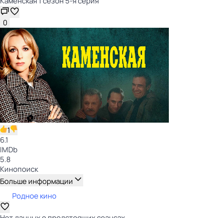
Каменская 1 сезон 5-я серия
0
1
6.1
IMDb
5.8
Кинопоиск
Больше информации
Родное кино
Нет данных о предстоящих сеансах