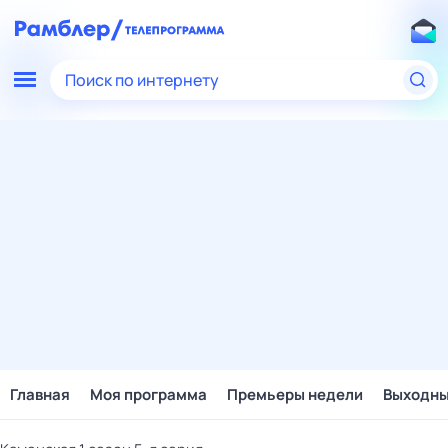
Поиск по интернету
Главная
Моя программа
Премьеры недели
Выходн