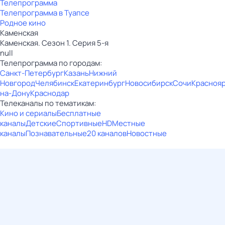
Телепрограмма
Телепрограмма в Туапсе
Родное кино
Каменская
Каменская. Сезон 1. Серия 5-я
null
Телепрограмма по городам:
Санкт-Петербург
Казань
Нижний
Новгород
Челябинск
Екатеринбург
Новосибирск
Сочи
Красноя
на-Дону
Краснодар
Телеканалы по тематикам:
Кино и сериалы
Бесплатные
каналы
Детские
Спортивные
HD
Местные
каналы
Познавательные
20 каналов
Новостные