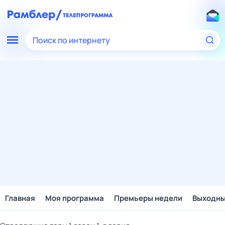
Поиск по интернету
Главная
Моя программа
Премьеры недели
Выходн