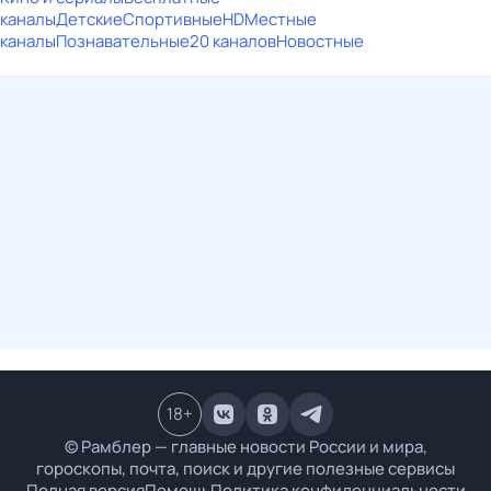
каналы
Детские
Спортивные
HD
Местные
каналы
Познавательные
20 каналов
Новостные
18
+
© Рамблер — главные новости России и мира,
гороскопы, почта, поиск и другие полезные сервисы
Полная версия
Помощь
Политика конфиденциальности