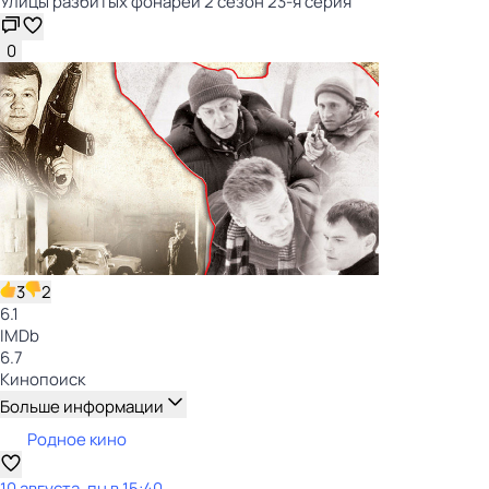
Улицы разбитых фонарей 2 сезон 23-я серия
0
3
2
6.1
IMDb
6.7
Кинопоиск
Больше информации
Родное кино
10 августа, пн в 15:40