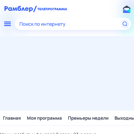
Поиск по интернету
Главная
Моя программа
Премьеры недели
Выходн