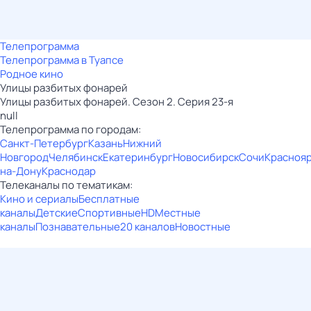
Телепрограмма
Телепрограмма в Туапсе
Родное кино
Улицы разбитых фонарей
Улицы разбитых фонарей. Сезон 2. Серия 23-я
null
Телепрограмма по городам:
Санкт-Петербург
Казань
Нижний
Новгород
Челябинск
Екатеринбург
Новосибирск
Сочи
Красноя
на-Дону
Краснодар
Телеканалы по тематикам:
Кино и сериалы
Бесплатные
каналы
Детские
Спортивные
HD
Местные
каналы
Познавательные
20 каналов
Новостные