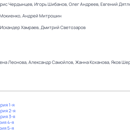
рис Чердынцев,
Игорь Шибанов,
Олег Андреев,
Евгений Дятл
Мокиенко,
Андрей Митрошин
Искандер Хамраев,
Дмитрий Светозаров
ена Леонова,
Александр Самойлов,
Жанна Коханова,
Яков Ше
ерия 1-я
ерия 2-я
ерия 3-я
рия 4-я
рия 5-я