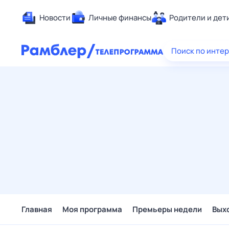
Новости
Личные финансы
Родители и дет
Здоровье
Поиск по инте
Развлечен
Дом и уют
Спорт
Карьера
Авто
Технологи
Жизненные
Сберегаем
Гороскопы
Главная
Моя программа
Премьеры недели
Вых