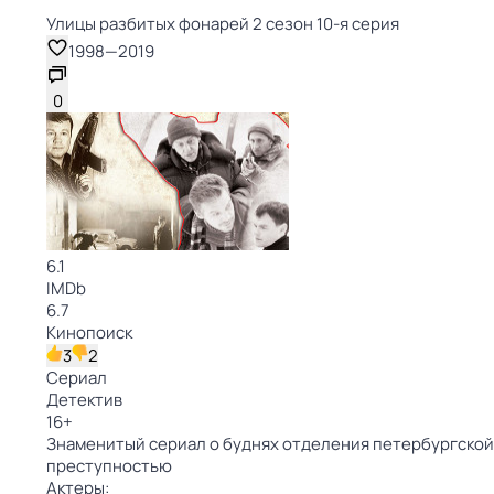
Улицы разбитых фонарей 2 сезон 10-я серия
1998
—
2019
0
6.1
IMDb
6.7
Кинопоиск
3
2
Сериал
Детектив
16
+
Знаменитый сериал о буднях отделения петербургской 
преступностью
Актеры: