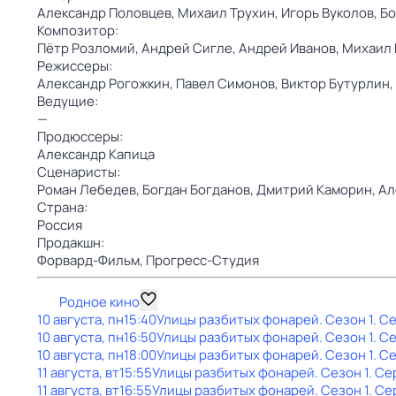
Александр Половцев,
Михаил Трухин,
Игорь Вуколов,
Бо
Композитор:
Пётр Розломий,
Андрей Сигле,
Андрей Иванов,
Михаил 
Режиссеры:
Александр Рогожкин,
Павел Симонов,
Виктор Бутурлин,
Ведущие:
—
Продюссеры:
Александр Капица
Сценаристы:
Роман Лебедев,
Богдан Богданов,
Дмитрий Каморин,
Ал
Страна:
Россия
Продакшн:
Форвард-Фильм,
Прогресс-Студия
Родное кино
10 августа, пн
15:40
Улицы разбитых фонарей
. Сезон 1
. С
10 августа, пн
16:50
Улицы разбитых фонарей
. Сезон 1
. С
10 августа, пн
18:00
Улицы разбитых фонарей
. Сезон 1
. С
11 августа, вт
15:55
Улицы разбитых фонарей
. Сезон 1
. Се
11 августа, вт
16:55
Улицы разбитых фонарей
. Сезон 1
. Се