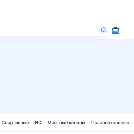
Спортивные
HD
Местные каналы
Познавательные