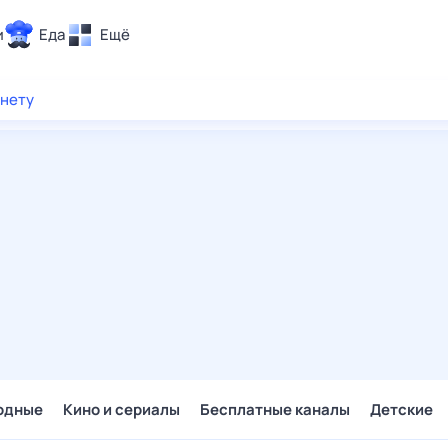
и
Еда
Ещё
Почта
рнету
ия и отдых
Поиск
Погода
ТВ-программа
и и тренды
 ситуации
 вместе
Помощь
одные
Кино и сериалы
Бесплатные каналы
Детские