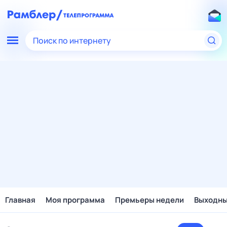
Поиск по интернету
Главная
Моя программа
Премьеры недели
Выходн