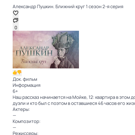
Александр Пушкин. Ближний круг 1 сезон 2-я серия
0
Док. фильм
Информация
6
+
Наш рассказ начинается на Мойке, 12: квартира в этом
дуэли и кто был с поэтом в оставшиеся 46 часов его жиз
Актеры:
—
Композитор:
—
Режиссеры: