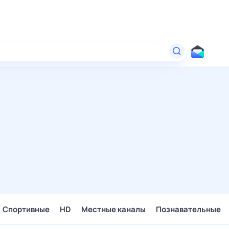
Спортивные
HD
Местные каналы
Познавательные