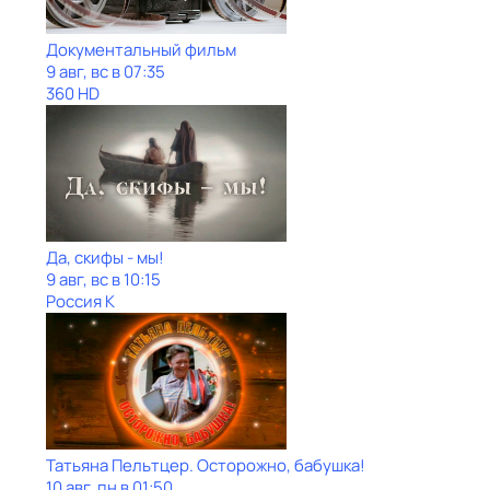
Документальный фильм
9 авг, вс в 07:35
360 HD
Да, скифы - мы!
9 авг, вс в 10:15
Россия К
Татьяна Пельтцер. Осторожно, бабушка!
10 авг, пн в 01:50