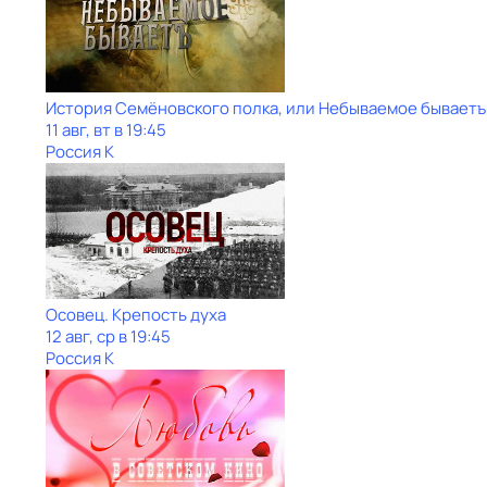
История Семёновского полка, или Небываемое бываетъ
11 авг, вт в 19:45
Россия К
Осовец. Крепость духа
12 авг, ср в 19:45
Россия К