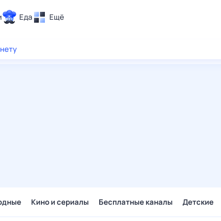
и
Еда
Ещё
Почта
рнету
ия и отдых
Поиск
Погода
ТВ-программа
и и тренды
 ситуации
 вместе
Помощь
одные
Кино и сериалы
Бесплатные каналы
Детские