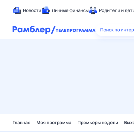
Новости
Личные финансы
Родители и дет
Здоровье
Поиск по инте
Развлечен
Дом и уют
Спорт
Карьера
Авто
Технологи
Жизненные
Сберегаем
Гороскопы
Главная
Моя программа
Премьеры недели
Вых