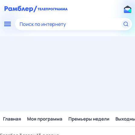
Поиск по интернету
Главная
Моя программа
Премьеры недели
Выходн