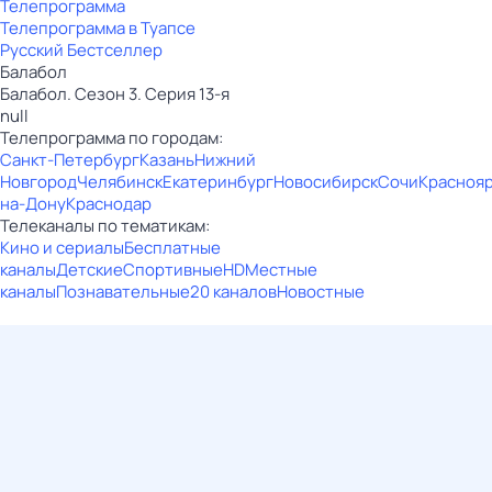
Телепрограмма
Телепрограмма в Туапсе
Русский Бестселлер
Балабол
Балабол. Сезон 3. Серия 13-я
null
Телепрограмма по городам:
Санкт-Петербург
Казань
Нижний
Новгород
Челябинск
Екатеринбург
Новосибирск
Сочи
Красноя
на-Дону
Краснодар
Телеканалы по тематикам:
Кино и сериалы
Бесплатные
каналы
Детские
Спортивные
HD
Местные
каналы
Познавательные
20 каналов
Новостные