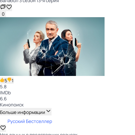
Балабол 3 сезон 13-я серия
0
5
1
5.8
IMDb
6.6
Кинопоиск
Больше информации
Русский Бестселлер
Нет данных о предстоящих сеансах