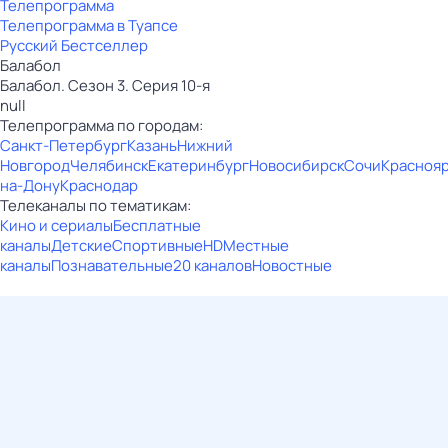
Телепрограмма
Телепрограмма в Туапсе
Русский Бестселлер
Балабол
Балабол. Сезон 3. Серия 10-я
null
Телепрограмма по городам:
Санкт-Петербург
Казань
Нижний
Новгород
Челябинск
Екатеринбург
Новосибирск
Сочи
Красноя
на-Дону
Краснодар
Телеканалы по тематикам:
Кино и сериалы
Бесплатные
каналы
Детские
Спортивные
HD
Местные
каналы
Познавательные
20 каналов
Новостные