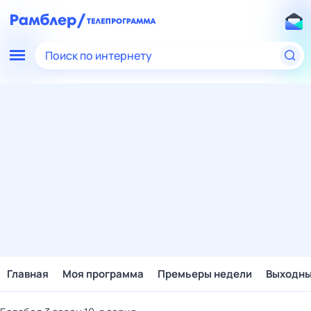
Поиск по интернету
Главная
Моя программа
Премьеры недели
Выходн