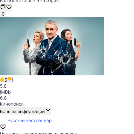
Балабол 3 сезон 10-я серия
0
5
1
5.8
IMDb
6.6
Кинопоиск
Больше информации
Русский Бестселлер
Нет данных о предстоящих сеансах