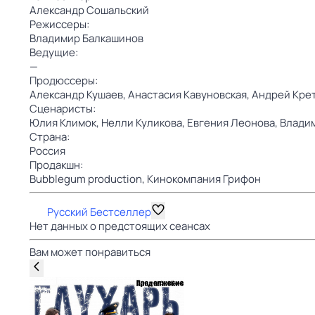
Александр Сошальский
Режиссеры:
Владимир Балкашинов
Ведущие:
—
Продюссеры:
Александр Кушаев,
Анастасия Кавуновская,
Андрей Кре
Сценаристы:
Юлия Климок,
Нелли Куликова,
Евгения Леонова,
Владим
Страна:
Россия
Продакшн:
Bubblegum production,
Кинокомпания Грифон
Русский Бестселлер
Нет данных о предстоящих сеансах
Вам может понравиться