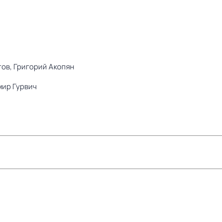
тов,
Григорий Акопян
ир Гурвич