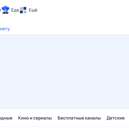
и
Еда
Ещё
Почта
рнету
ия и отдых
Поиск
Погода
ТВ-программа
и и тренды
 ситуации
 вместе
Помощь
одные
Кино и сериалы
Бесплатные каналы
Детские