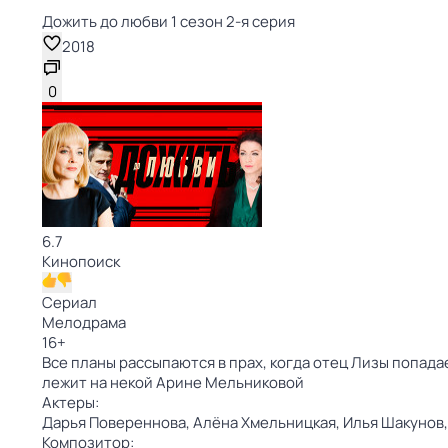
Дожить до любви 1 сезон 2-я серия
2018
0
6.7
Кинопоиск
Сериал
Мелодрама
16
+
Все планы рассыпаются в прах, когда отец Лизы попадае
лежит на некой Арине Мельниковой
Актеры:
Дарья Повереннова,
Алёна Хмельницкая,
Илья Шакунов
Композитор: