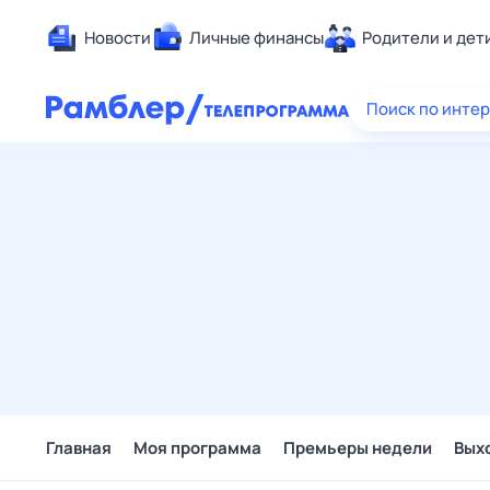
Новости
Личные финансы
Родители и дет
Здоровье
Поиск по инте
Развлечен
Дом и уют
Спорт
Карьера
Авто
Технологи
Жизненные
Сберегаем
Гороскопы
Главная
Моя программа
Премьеры недели
Вых