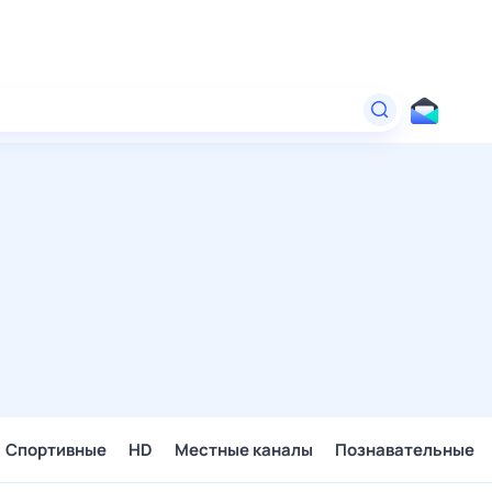
Спортивные
HD
Местные каналы
Познавательные