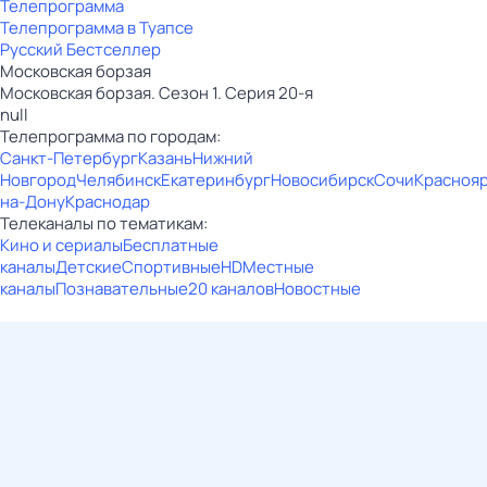
Телепрограмма
Телепрограмма в Туапсе
Русский Бестселлер
Московская борзая
Московская борзая. Сезон 1. Серия 20-я
null
Телепрограмма по городам:
Санкт-Петербург
Казань
Нижний
Новгород
Челябинск
Екатеринбург
Новосибирск
Сочи
Красноя
на-Дону
Краснодар
Телеканалы по тематикам:
Кино и сериалы
Бесплатные
каналы
Детские
Спортивные
HD
Местные
каналы
Познавательные
20 каналов
Новостные