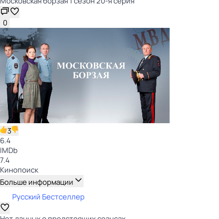
Московская борзая 1 сезон 20-я серия
0
3
6.4
IMDb
7.4
Кинопоиск
Больше информации
Русский Бестселлер
Нет данных о предстоящих сеансах