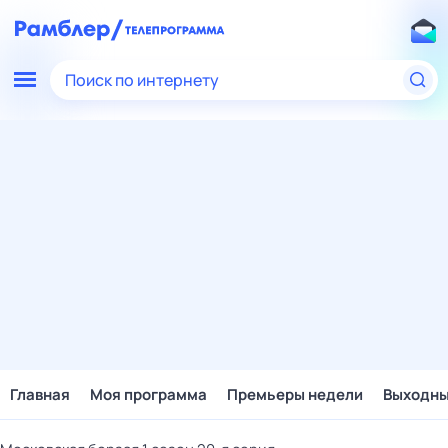
Поиск по интернету
Главная
Моя программа
Премьеры недели
Выходн