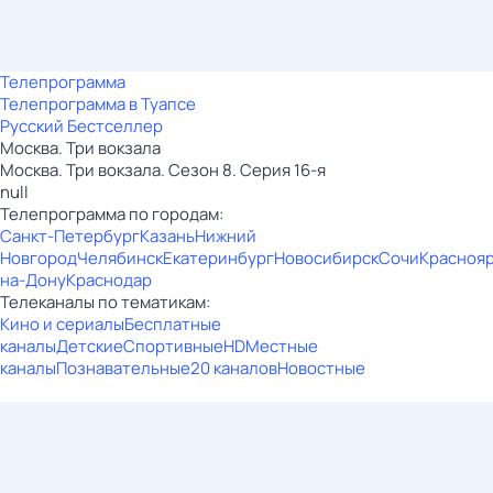
Телепрограмма
Телепрограмма в Туапсе
Русский Бестселлер
Москва. Три вокзала
Москва. Три вокзала. Сезон 8. Серия 16-я
null
Телепрограмма по городам:
Санкт-Петербург
Казань
Нижний
Новгород
Челябинск
Екатеринбург
Новосибирск
Сочи
Красноя
на-Дону
Краснодар
Телеканалы по тематикам:
Кино и сериалы
Бесплатные
каналы
Детские
Спортивные
HD
Местные
каналы
Познавательные
20 каналов
Новостные