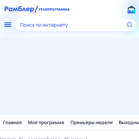
Поиск по интернету
Главная
Моя программа
Премьеры недели
Выходн